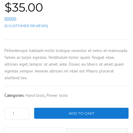
$
35.00
(
5
CUSTOMER REVIEWS)
Rated
5
4.00
out of 5 based on
customer ratings
Pellentesque habitant morbi tristique senectus et netus et malesuada
fames ac turpis egestas. Vestibulum tortor quam, feugiat vitae,
ultricies eget, tempor sit amet, ante. Donec eu libero sit amet quam
egestas semper. Aenean ultricies mi vitae est. Mauris placerat
eleifend leo.
Categories:
Hand tools
,
Power tools
ADD TO CART
Electric
saw
quantity