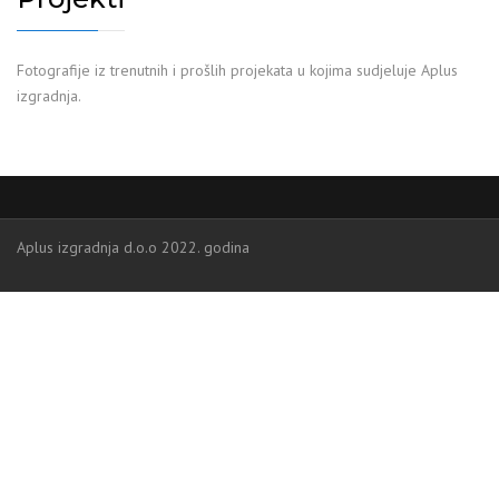
Fotografije iz trenutnih i prošlih projekata u kojima sudjeluje Aplus
izgradnja.
Aplus izgradnja d.o.o 2022. godina