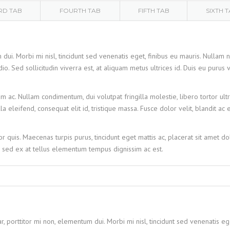
RD TAB
FOURTH TAB
FIFTH TAB
SIXTH 
dui. Morbi mi nisl, tincidunt sed venenatis eget, finibus eu mauris. Nullam n
o. Sed sollicitudin viverra est, at aliquam metus ultrices id. Duis eu purus 
ac. Nullam condimentum, dui volutpat fringilla molestie, libero tortor ultr
 eleifend, consequat elit id, tristique massa. Fusce dolor velit, blandit ac 
 quis. Maecenas turpis purus, tincidunt eget mattis ac, placerat sit amet dol
 sed ex at tellus elementum tempus dignissim ac est.
r, porttitor mi non, elementum dui. Morbi mi nisl, tincidunt sed venenatis eg