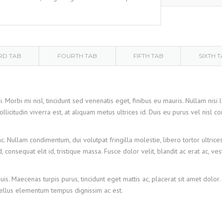
RD TAB
FOURTH TAB
FIFTH TAB
SIXTH 
 Morbi mi nisl, tincidunt sed venenatis eget, finibus eu mauris. Nullam nisi l
llicitudin viverra est, at aliquam metus ultrices id. Duis eu purus vel nisl
 Nullam condimentum, dui volutpat fringilla molestie, libero tortor ultrice
 consequat elit id, tristique massa. Fusce dolor velit, blandit ac erat ac, ve
is. Maecenas turpis purus, tincidunt eget mattis ac, placerat sit amet dolor
tellus elementum tempus dignissim ac est.