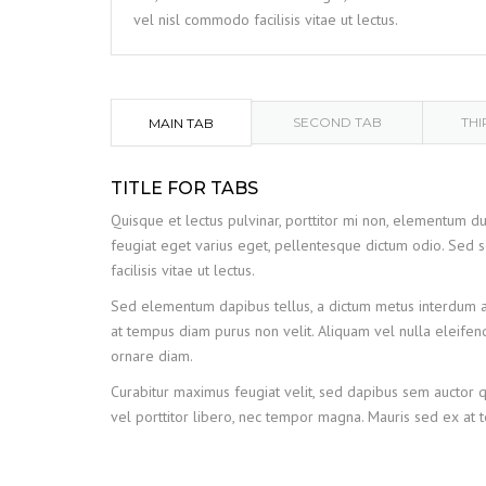
vel nisl commodo facilisis vitae ut lectus.
SECOND TAB
THI
MAIN TAB
TITLE FOR TABS
Quisque et lectus pulvinar, porttitor mi non, elementum dui.
feugiat eget varius eget, pellentesque dictum odio. Sed so
facilisis vitae ut lectus.
Sed elementum dapibus tellus, a dictum metus interdum ac.
at tempus diam purus non velit. Aliquam vel nulla eleifend,
ornare diam.
Curabitur maximus feugiat velit, sed dapibus sem auctor qu
vel porttitor libero, nec tempor magna. Mauris sed ex at 