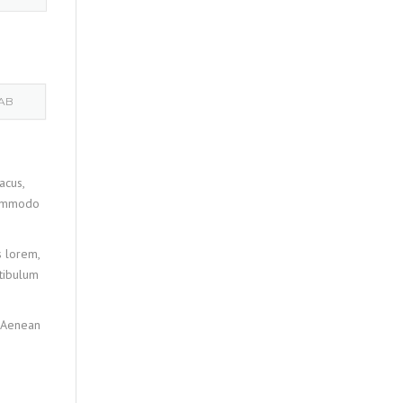
TAB
acus,
 commodo
s lorem,
stibulum
. Aenean