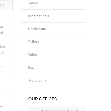
Tables
TAB
Progress bars
isi
Notifications
vel
Gallery
ices
erat
Video
or.
Faq
Typography
OUR OFFICES
et,
300 Pennsylvania Ave NW,