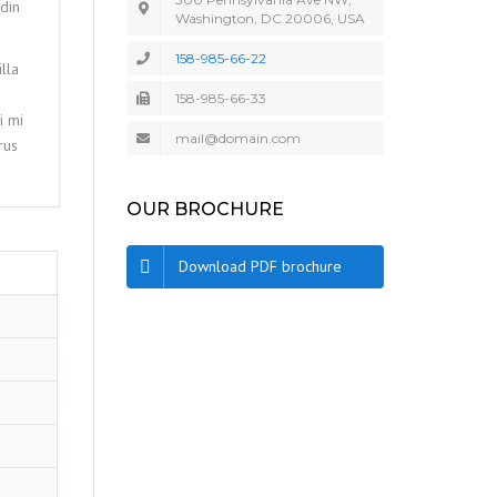
udin
Washington, DC 20006, USA
158-985-66-22
lla
158-985-66-33
i mi
mail@domain.com
rus
OUR BROCHURE
Download PDF brochure