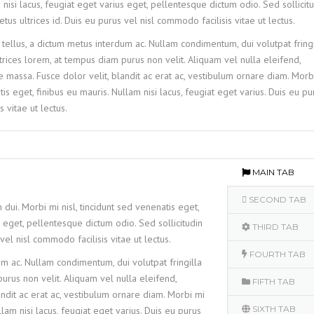
 nisi lacus, feugiat eget varius eget, pellentesque dictum odio. Sed sollicit
tus ultrices id. Duis eu purus vel nisl commodo facilisis vitae ut lectus.
llus, a dictum metus interdum ac. Nullam condimentum, dui volutpat fringi
ltrices lorem, at tempus diam purus non velit. Aliquam vel nulla eleifend,
que massa. Fusce dolor velit, blandit ac erat ac, vestibulum ornare diam. Morb
tis eget, finibus eu mauris. Nullam nisi lacus, feugiat eget varius. Duis eu pu
 vitae ut lectus.
MAIN TAB
SECOND TAB
dui. Morbi mi nisl, tincidunt sed venenatis eget,
s eget, pellentesque dictum odio. Sed sollicitudin
THIRD TAB
vel nisl commodo facilisis vitae ut lectus.
FOURTH TAB
 ac. Nullam condimentum, dui volutpat fringilla
purus non velit. Aliquam vel nulla eleifend,
FIFTH TAB
landit ac erat ac, vestibulum ornare diam. Morbi mi
SIXTH TAB
llam nisi lacus, feugiat eget varius. Duis eu purus