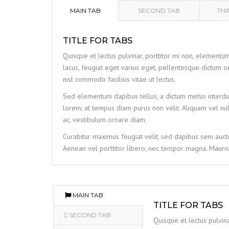
MAIN TAB
SECOND TAB
THI
TITLE FOR TABS
Quisque et lectus pulvinar, porttitor mi non, elementum 
lacus, feugiat eget varius eget, pellentesque dictum odi
nisl commodo facilisis vitae ut lectus.
Sed elementum dapibus tellus, a dictum metus interdum 
lorem, at tempus diam purus non velit. Aliquam vel nulla
ac, vestibulum ornare diam.
Curabitur maximus feugiat velit, sed dapibus sem auctor
Aenean vel porttitor libero, nec tempor magna. Mauris
MAIN TAB
TITLE FOR TABS
SECOND TAB
Quisque et lectus pulvina