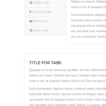
finibus eu mauris. Nullam
THIRD TAB
viverra est, at aliquam me
FOURTH TAB
Sed elementum dapibus te
molestie, libero tortor u
FIFTH TAB
consequat elit id, tristi
SIXTH TAB
nisl, tincidunt sed venena
vel nisl commodo facilisis
TITLE FOR TABS
Quisque et lectus pulvinar, porttitor mi non, elementum 
finibus eu mauris. Nullam nisi lacus, feugiat eget variu
viverra est, at aliquam metus ultrices id. Duis eu purus 
Sed elementum dapibus tellus, a dictum metus interdum
molestie, libero tortor ultrices lorem, at tempus diam 
consequat elit id, tristique massa. Fusce dolor velit, b
nisl, tincidunt sed venenatis eget, finibus eu mauris. Nu