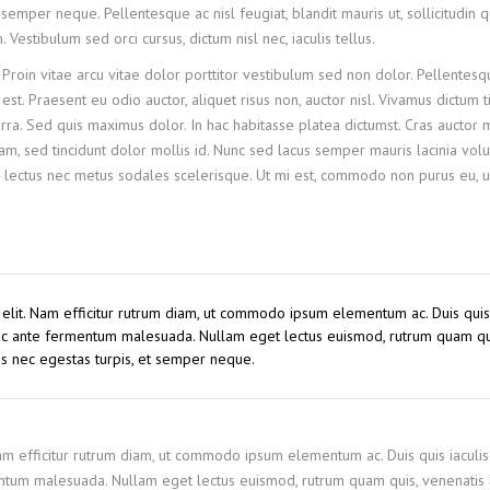
semper neque. Pellentesque ac nisl feugiat, blandit mauris ut, sollicitudin 
stibulum sed orci cursus, dictum nisl nec, iaculis tellus.
 Proin vitae arcu vitae dolor porttitor vestibulum sed non dolor. Pellentesq
st. Praesent eu odio auctor, aliquet risus non, auctor nisl. Vivamus dictum t
ra. Sed quis maximus dolor. In hac habitasse platea dictumst. Cras auctor
, sed tincidunt dolor mollis id. Nunc sed lacus semper mauris lacinia volu
 lectus nec metus sodales scelerisque. Ut mi est, commodo non purus eu, ul
 elit. Nam efficitur rutrum diam, ut commodo ipsum elementum ac. Duis quis 
 ac ante fermentum malesuada. Nullam eget lectus euismod, rutrum quam qu
us nec egestas turpis, et semper neque.
Nam efficitur rutrum diam, ut commodo ipsum elementum ac. Duis quis iaculis
ntum malesuada. Nullam eget lectus euismod, rutrum quam quis, venenatis l