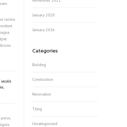
November 2021
quam.
January 2020
ue lacinia
incidunt
January 2016
 magna
tpat.
tricies
Categories
Building
Construction
iaculis
is,
Renovation
Tiling
 purus,
Uncategorized
igula.