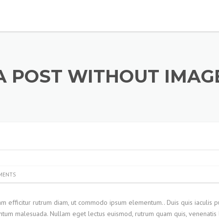
A POST WITHOUT IMAG
MENTS
 Nam efficitur rutrum diam, ut commodo ipsum elementum.
. Duis quis iaculis p
ntum malesuada. Nullam eget lectus euismod, rutrum quam quis, venenatis l