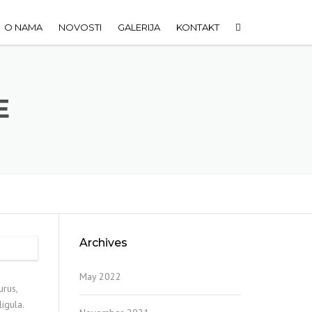
O NAMA
NOVOSTI
GALERIJA
KONTAKT
E
Archives
May 2022
urus,
igula.