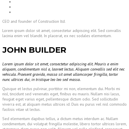
CEO and founder of Construction ltd.
Lorem ipsum dolor sit amet, consectetur adipiscing elit. Sed convallis
lacinia enim vel blandit. In placerat, ex nec sodales elementum.
JOHN BUILDER
Lorem ipsum dolor sit amet, consectetur adipiscing elit. Mauris a enim
aliquam, condimentum nisl a, laoreet lectus. Aliquam convallis sed elit nec
vehicula. Praesent gravida, massa sit amet ullamcorper fringilla, tortor
nunc ultrices dui, in tristique leo leo sed massa.
Quisque et lectus pulvinar, porttitor mi non, elementum dui. Morbi mi
nisl, tincidunt sed venenatis eget, finibus eu mauris. Nullam nisi lacus,
feugiat eget varius eget, pellentesque dictum odio. Sed sollicitudin
viverra est, at aliquam metus ultrices id. Duis eu purus vel nisl commodo
facilisis vitae ut lectus.
Sed elementum dapibus tellus, a dictum metus interdum ac. Nullam
condimentum, dui volutpat fringilla molestie, libero tortor ultrices lorem,