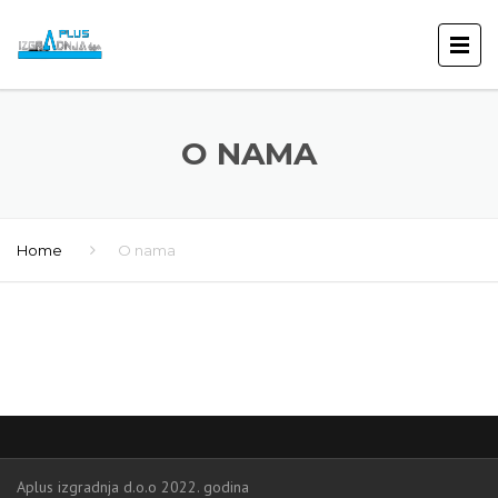
O NAMA
Home
O nama
Aplus izgradnja d.o.o 2022. godina